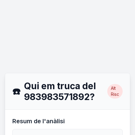
Qui em truca del
Alt
☎️
983983571892?
Risc
Resum de l'anàlisi