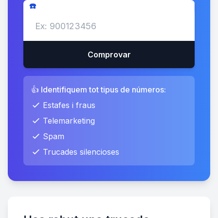
☎️
Comprovar
👍 Identifiquem tot tipus de números:
Estafes i fraus
Telemarketing
Spam
Trucades silencioses