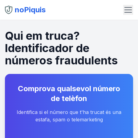
noPiquis
Qui em truca?
Identificador de
números fraudulents
Comprova qualsevol número
de telèfon
Identifica si el número que t'ha trucat és una
estafa, spam o telemarketing