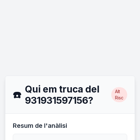
Qui em truca del
Alt
☎️
931931597156?
Risc
Resum de l'anàlisi