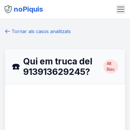
noPiquis
Tornar als casos analitzats
Qui em truca del
Alt
☎️
913913629245?
Risc