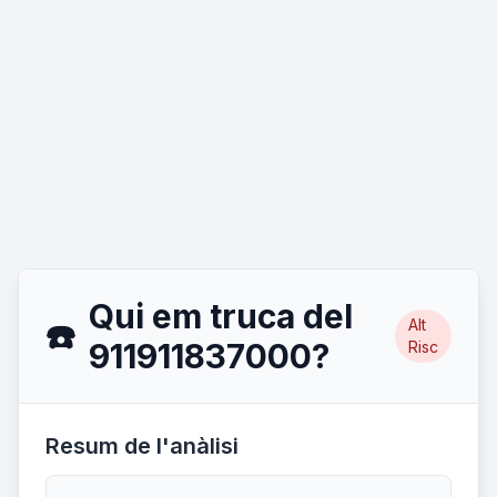
Qui em truca del
Alt
☎️
911911837000?
Risc
Resum de l'anàlisi