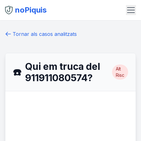
noPiquis
Tornar als casos analitzats
Qui em truca del
Alt
☎️
911911080574?
Risc