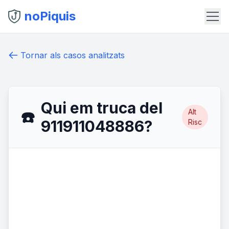
noPiquis
Tornar als casos analitzats
Qui em truca del
Alt
☎️
911911048886?
Risc