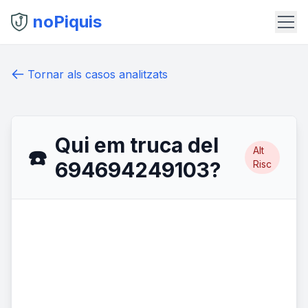
noPiquis
Tornar als casos analitzats
Qui em truca del
Alt
☎️
694694249103?
Risc