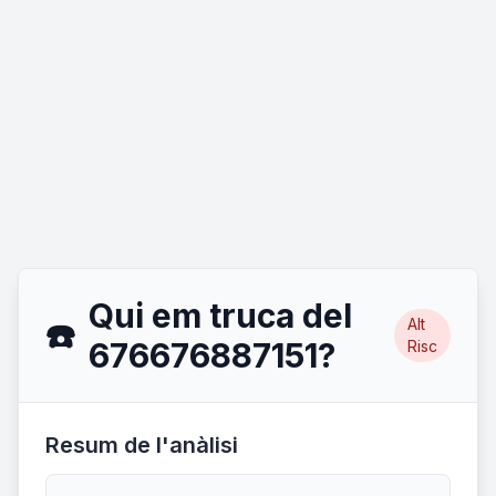
Qui em truca del
Alt
☎️
676676887151?
Risc
Resum de l'anàlisi