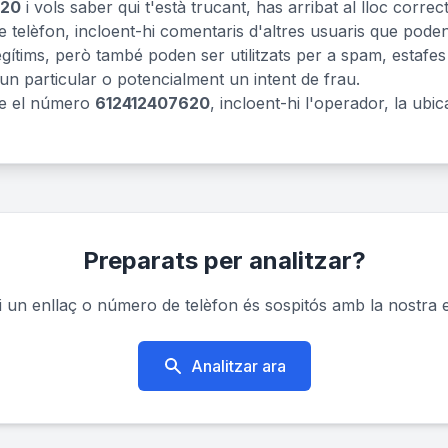
620
i vols saber qui t'està trucant, has arribat al lloc corr
 telèfon, incloent-hi comentaris d'altres usuaris que pode
tims, però també poden ser utilitzats per a spam, estafes o
 un particular o potencialment un intent de frau.
re el número
612412407620
, incloent-hi l'operador, la ubic
Preparats per analitzar?
un enllaç o número de telèfon és sospitós amb la nostra e
Analitzar ara