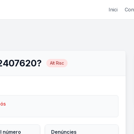
Inici
Con
12407620?
Alt Risc
lós
el número
Denúncies