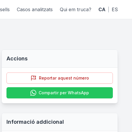
sells
Casos analitzats
Qui em truca?
CA
|
ES
Accions
Reportar aquest número
Compartir per WhatsApp
Informació addicional