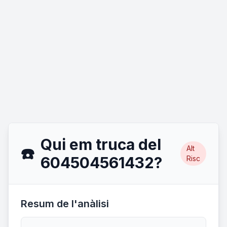
Qui em truca del
Alt
☎️
604504561432?
Risc
Resum de l'anàlisi