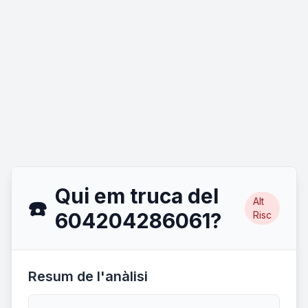
Qui em truca del
Alt
☎️
604204286061?
Risc
Resum de l'anàlisi