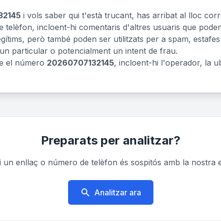
32145
i vols saber qui t'està trucant, has arribat al lloc c
 telèfon, incloent-hi comentaris d'altres usuaris que pode
tims, però també poden ser utilitzats per a spam, estafes o
 un particular o potencialment un intent de frau.
re el número
20260707132145
, incloent-hi l'operador, la u
Preparats per analitzar?
un enllaç o número de telèfon és sospitós amb la nostra e
Analitzar ara