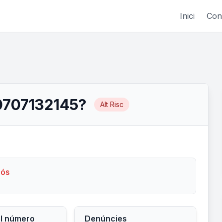
Inici
Con
0707132145?
Alt Risc
lós
el número
Denúncies