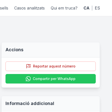
sells
Casos analitzats
Qui em truca?
CA
|
ES
Accions
Reportar aquest número
Compartir per WhatsApp
Informació addicional