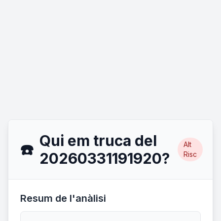
Qui em truca del
Alt
☎️
20260331191920?
Risc
Resum de l'anàlisi