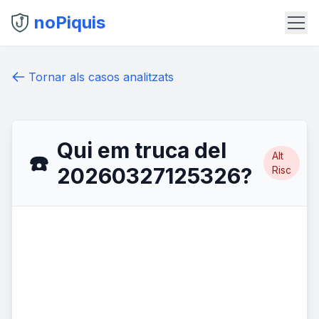
noPiquis
Tornar als casos analitzats
Qui em truca del
Alt
☎️
20260327125326?
Risc