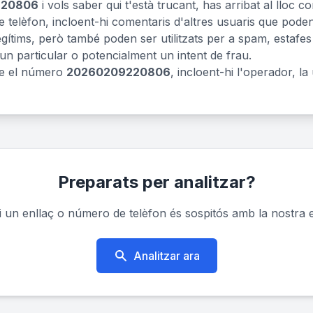
220806
i vols saber qui t'està trucant, has arribat al lloc 
 telèfon, incloent-hi comentaris d'altres usuaris que pode
tims, però també poden ser utilitzats per a spam, estafes o
 un particular o potencialment un intent de frau.
re el número
20260209220806
, incloent-hi l'operador, la
Preparats per analitzar?
un enllaç o número de telèfon és sospitós amb la nostra e
Analitzar ara