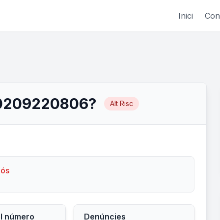
Inici
Con
60209220806?
Alt Risc
lós
el número
Denúncies