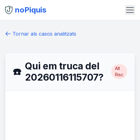
noPiquis
Tornar als casos analitzats
Qui em truca del
Alt
☎️
20260116115707?
Risc