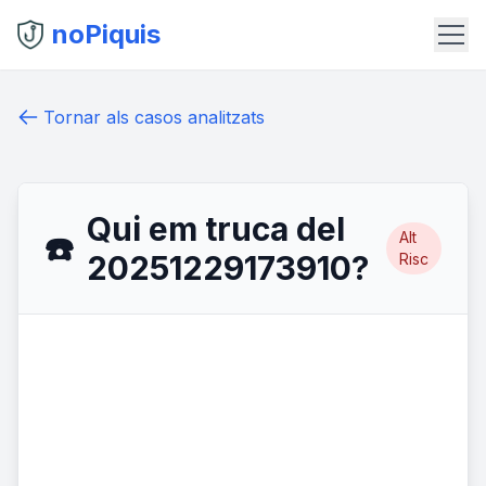
noPiquis
Tornar als casos analitzats
Qui em truca del
Alt
☎️
20251229173910?
Risc