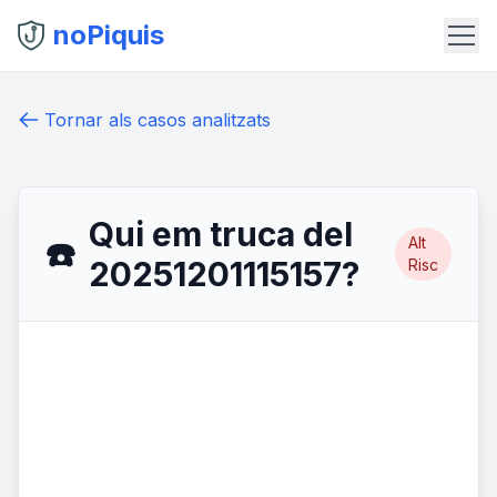
noPiquis
Tornar als casos analitzats
Qui em truca del
Alt
☎️
20251201115157?
Risc