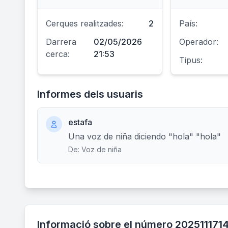
Cerques realitzades:
2
País:
Darrera
02/05/2026
Operador:
cerca:
21:53
Tipus:
Informes dels usuaris
estafa
Una voz de niña diciendo "hola" "hola"
De: Voz de niña
Informació sobre el número 202511171