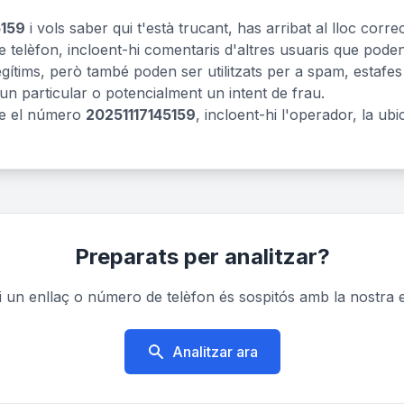
5159
i vols saber qui t'està trucant, has arribat al lloc cor
 telèfon, incloent-hi comentaris d'altres usuaris que pode
tims, però també poden ser utilitzats per a spam, estafes o
 un particular o potencialment un intent de frau.
re el número
20251117145159
, incloent-hi l'operador, la ubi
Preparats per analitzar?
un enllaç o número de telèfon és sospitós amb la nostra e
Analitzar ara