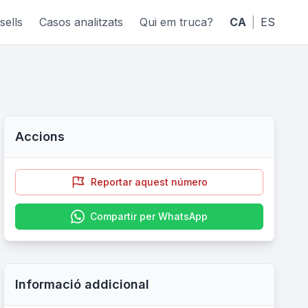
sells
Casos analitzats
Qui em truca?
CA
|
ES
Accions
Reportar aquest número
Compartir per WhatsApp
Informació addicional