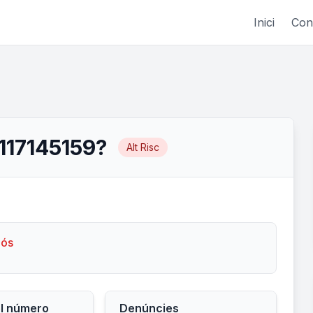
Inici
Con
1117145159?
Alt Risc
lós
el número
Denúncies