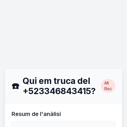
Qui em truca del
Alt
☎️
+523346843415?
Risc
Resum de l'anàlisi