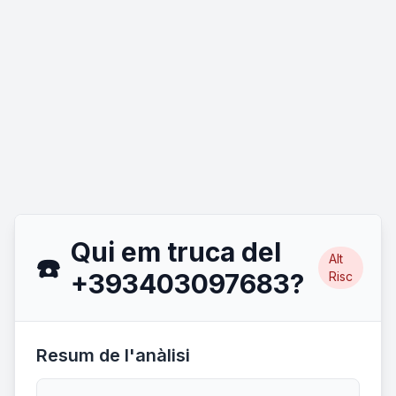
Qui em truca del
Alt
☎️
+393403097683?
Risc
Resum de l'anàlisi