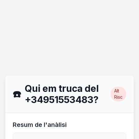
Qui em truca del
Alt
☎️
+34951553483?
Risc
Resum de l'anàlisi