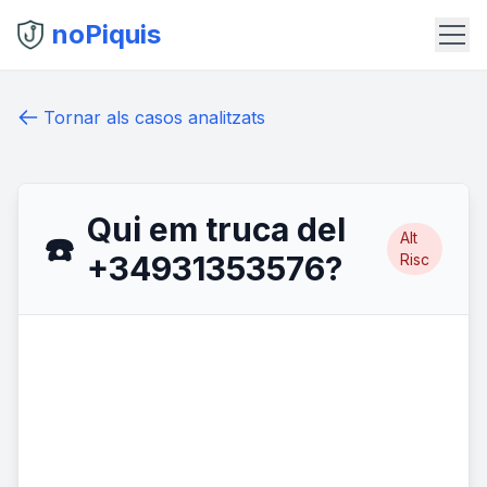
noPiquis
Tornar als casos analitzats
Qui em truca del
Alt
☎️
+34931353576?
Risc