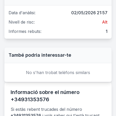
Data d'anàlisi:
02/05/2026 21:57
Nivell de risc:
Alt
Informes rebuts:
1
També podria interessar-te
No s'han trobat telèfons similars
Informació sobre el número
+34931353576
Si estàs rebent trucades del número
+34931353576
i vols saber qui t'està trucant,