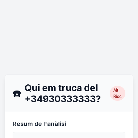
Qui em truca del
Alt
☎️
+34930333333?
Risc
Resum de l'anàlisi