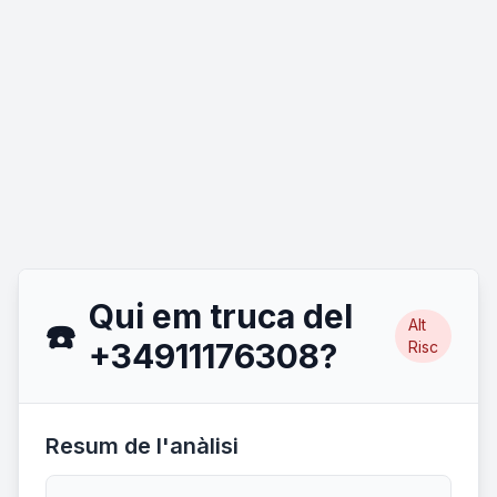
Qui em truca del
Alt
☎️
+34911176308?
Risc
Resum de l'anàlisi