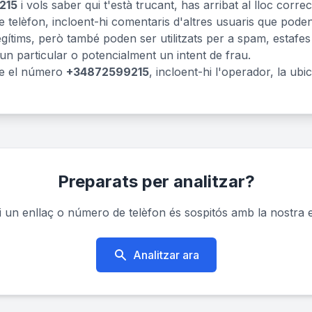
215
i vols saber qui t'està trucant, has arribat al lloc corr
 telèfon, incloent-hi comentaris d'altres usuaris que pode
tims, però també poden ser utilitzats per a spam, estafes o
 un particular o potencialment un intent de frau.
re el número
+34872599215
, incloent-hi l'operador, la ubic
Preparats per analitzar?
un enllaç o número de telèfon és sospitós amb la nostra e
Analitzar ara