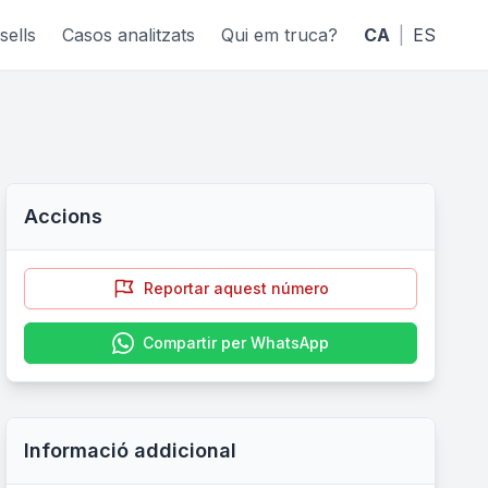
sells
Casos analitzats
Qui em truca?
CA
|
ES
Accions
Reportar aquest número
Compartir per WhatsApp
Informació addicional