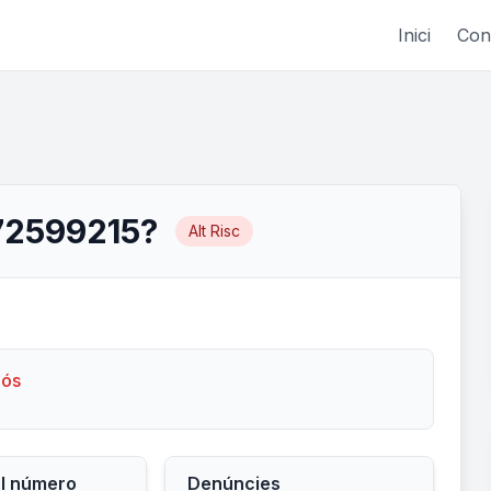
Inici
Con
72599215?
Alt Risc
lós
el número
Denúncies