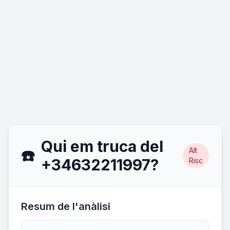
Qui em truca del
Alt
☎️
+34632211997?
Risc
Resum de l'anàlisi