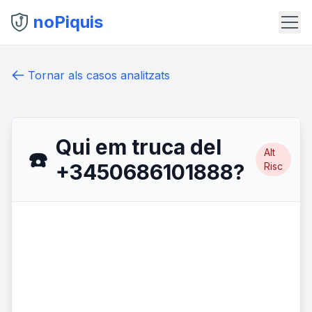
noPiquis
Tornar als casos analitzats
Qui em truca del
Alt
☎️
+3450686101888?
Risc